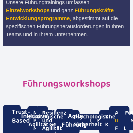
Unsere Führungtrainings umfassen
Einzelworkshops
und ganz
Führungskräfte
Entwicklungsprogramme
,
abgestimmt auf die
spezifischen Führungsherausforderungen in Ihren
Teams und in Ihrem Unternehmen.
Führungsworkshops
Trust-
Multi
Resilienz
Ambid
Fü
Inklusive
Laterale
Agile
Strategische
Psychologische
Strategisc
Based
Projekt
und
Konfliktmanag
Feedback & F
und
a
Führung
Agilität
Gesprächsführung
Führung
Führung
Sicherheit
Kompeten
Management
Agilität
Führu
Dis
Leadership